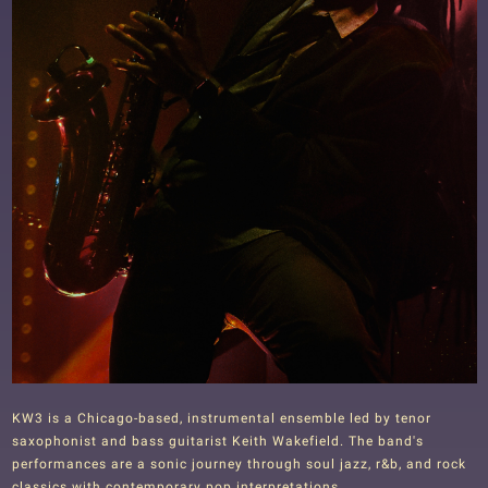
KW3 is a Chicago-based, instrumental ensemble led by tenor
saxophonist and bass guitarist Keith Wakefield. The band's
performances are a sonic journey through soul jazz, r&b, and rock
classics with contemporary pop interpretations.